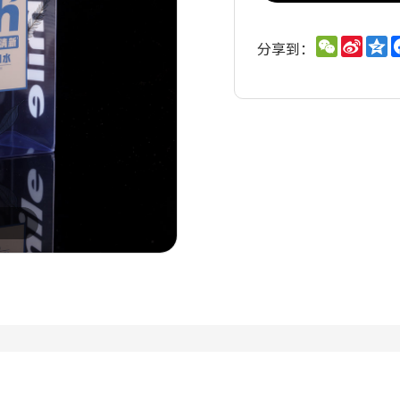
WeChat
Sina
Q
分享到：
Weib